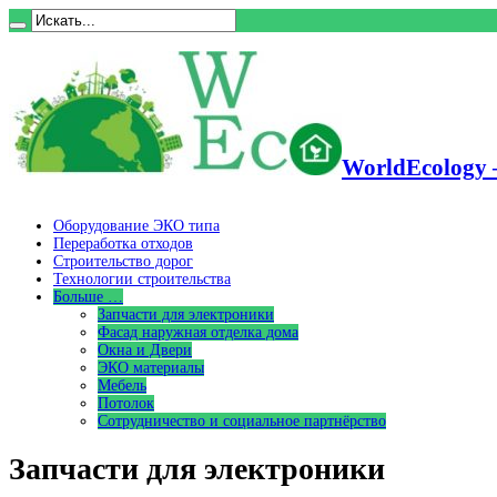
WorldEcology 
Оборудование ЭКО типа
Переработка отходов
Строительство дорог
Технологии строительства
Больше …
Запчасти для электроники
Фасад наружная отделка дома
Окна и Двери
ЭКО материалы
Мебель
Потолок
Сотрудничество и социальное партнёрство
Запчасти для электроники