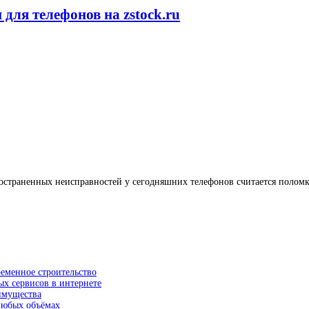
ля телефонов на zstock.ru
остраненных неисправностей у сегодняшних телефонов считается поломк
ременное строительство
ых сервисов в интернете
еимущества
 любых объёмах