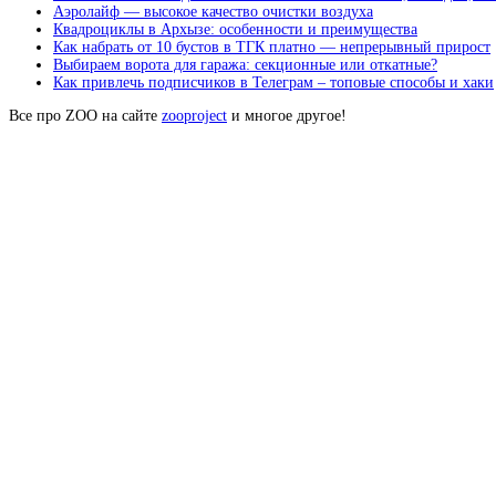
Аэролайф — высокое качество очистки воздуха
Квадроциклы в Архызе: особенности и преимущества
Как набрать от 10 бустов в ТГК платно — непрерывный прирост
Выбираем ворота для гаража: секционные или откатные?
Как привлечь подписчиков в Телеграм – топовые способы и хаки
Все про ZOO на сайте
zooproject
и многое другое!