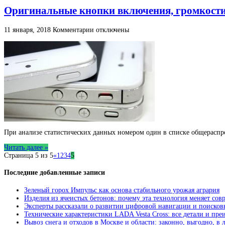
Оригинальные кнопки включения, громкости д
к
11 января, 2018
Комментарии
отключены
записи
Оригинальные
кнопки
включения,
громкости
для
телефонов
на
zstock.ru
При анализе статистических данных номером один в списке общераспр
Читать далее »
Страница 5 из 5
«
1
2
3
4
5
Последние добавленные записи
Зеленый горох Импульс как основа стабильного урожая агрария
Изделия из ячеистых бетонов: почему эта технология меняет сов
Эксперты рассказали о развитии цифровой навигации и поисков
Технические характеристики LADA Vesta Cross: все детали и пр
Вывоз снега и отходов в Москве и области: законно, выгодно, в