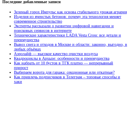
Последние добавленные записи
Зеленый горох Импульс как основа стабильного урожая агрария
Изделия из ячеистых бетонов: почему эта технология меняет
современное строительство
Эксперты рассказали о развитии цифровой навигации и
поисковых сервисов в интернете
Технические характеристики LADA Vesta Cross: все детали и
преимущества
Вывоз снега и отходов в Москве и области: законно, выгодно, в
любых объёмах
Аэролайф — высокое качество очистки воздуха
Квадроциклы в Архызе: особенности и преимущества
Как набрать от 10 бустов в ТГК платно — непрерывный
прирост
Выбираем ворота для гаража: секционные или откатные?
Как привлечь подписчиков в Телеграм – топовые способы и
хаки