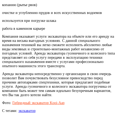
копанию (рытье рвов)
очистке и углублению прудов и всех искусственных водоемов
используется при погрузке шлака
работа в каменном карьере
Компания оказывает услуги экскаватора на объекте или его аренду на
время на весьма выгодных условиях. С данной специального
назначения техникой вы легко сможете исполнить абсолютно любые
виды земляных и строительно-монтажных работ независимо от
погодных условий. Аренда экскаватора гусеничного и колесного типа
представляет из себя услугу передачи в эксплуатацию техники
специального назаначения вместе с услугами профессионально
опытного машиниста этого транспорта.
Аренда экскаватора непосредственно у организации в свою очередь
позволит Вам почувствовать безусловное превосходство перед
прочими автопарками спецтехники, которые предлагают подобные
услуги. Аренда гусеничного и колесного экскаватора погрузчика от
компании быть может тем самым идеально безупречным вариантов,
что Вы так долго хотели найти.
Фото:
Гибридный экскаватор Kooi-Aap
С тегами:
экскаватор