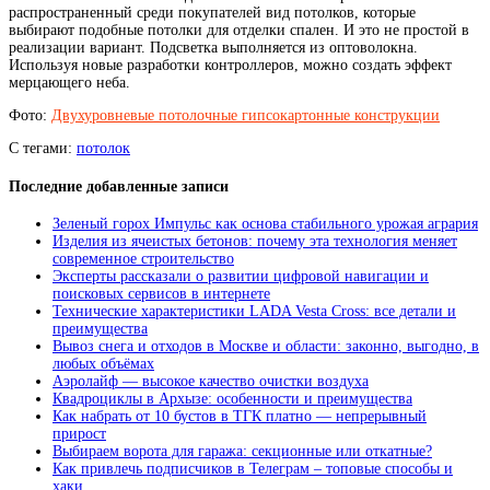
распространенный среди покупателей вид потолков, которые
выбирают подобные потолки для отделки спален. И это не простой в
реализации вариант. Подсветка выполняется из оптоволокна.
Используя новые разработки контроллеров, можно создать эффект
мерцающего неба.
Фото:
Двухуровневые потолочные гипсокартонные конструкции
С тегами:
потолок
Последние добавленные записи
Зеленый горох Импульс как основа стабильного урожая агрария
Изделия из ячеистых бетонов: почему эта технология меняет
современное строительство
Эксперты рассказали о развитии цифровой навигации и
поисковых сервисов в интернете
Технические характеристики LADA Vesta Cross: все детали и
преимущества
Вывоз снега и отходов в Москве и области: законно, выгодно, в
любых объёмах
Аэролайф — высокое качество очистки воздуха
Квадроциклы в Архызе: особенности и преимущества
Как набрать от 10 бустов в ТГК платно — непрерывный
прирост
Выбираем ворота для гаража: секционные или откатные?
Как привлечь подписчиков в Телеграм – топовые способы и
хаки