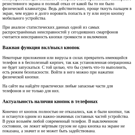
резистивного экрана и полный отказ от какой бы то ни было
физической клавиатуры. Ведь действительно, проще ткнуть пальцем в
экран, чем нудно и долго норовить попасть в ту или иную кнопку
мобильного устройства.
При анализе статистических данных одной из самых
распространённых неисправностей у сегодняшних смартфонов
считается неисправность кнопки громкости и включения.
Важная функция вкл/выкл кнопок
Некоторые приложения или вирусы в силах превратить имеющийся
телефон в в бесполезный кирпич, так как установленная операционка
не будет запускаться. С той целью, что бы суметь что-то выполнить,
есть режим безопасности. Войти в него можно при нажатии
физической кнопки.
На сайте вы найдёте практически любые запасные части для
телефонов и не только для них.
Актуальность наличия кнопок в телефонах
Конечно от кнопок полностью не отказались, как и были кнопки, так
и останутся одним из важно-значимых составных частей устройства.
В руки возьмём любой современный телефон. В выключенном
состоянии, он лежит мёртвым грузом не одна кнопка на экране не
показана, а значит и не может быть задействована.