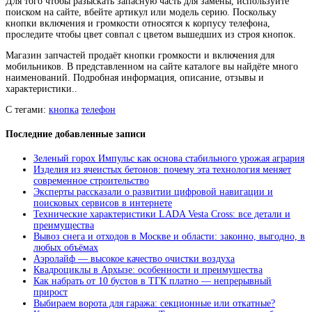
Для того чтобы разыскать запасную часть для замены, используйте
поиском на сайте, вбейте артикул или модель серию. Поскольку
кнопки включения и громкости относятся к корпусу телефона,
проследите чтобы цвет совпал с цветом вышедших из строя кнопок.
Магазин запчастей продаёт кнопки громкости и включения для
мобильников. В представленном на сайте каталоге вы найдёте много
наименований. Подробная информация, описание, отзывы и
характеристики..
С тегами:
кнопка
телефон
Последние добавленные записи
Зеленый горох Импульс как основа стабильного урожая агрария
Изделия из ячеистых бетонов: почему эта технология меняет
современное строительство
Эксперты рассказали о развитии цифровой навигации и
поисковых сервисов в интернете
Технические характеристики LADA Vesta Cross: все детали и
преимущества
Вывоз снега и отходов в Москве и области: законно, выгодно, в
любых объёмах
Аэролайф — высокое качество очистки воздуха
Квадроциклы в Архызе: особенности и преимущества
Как набрать от 10 бустов в ТГК платно — непрерывный
прирост
Выбираем ворота для гаража: секционные или откатные?