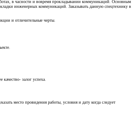
работах, в часности и вовремя прокладывании коммуникаций. Основным
прокладки инженерных коммуникаций. Заказывать данную спецтехнику в
нкции и отличительные черты.
ъекте.
 качество- залог успеха.
казать место провидения работы, условия и дату когда следует