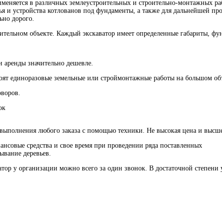
применяется в различных землеустроительных и строительно-монтажных 
тья и устройства котлованов под фундаменты, а также для дальнейшей 
ьно дорого.
оительном объекте. Каждый экскаватор имеет определенные габариты, фу
и аренды значительно дешевле.
тоят единоразовые земельные или строймонтажные работы на большом об
оворов.
ок
 выполнения любого заказа с помощью техники. Не высокая цена и высшее
ансовые средства и свое время при проведении ряда поставленных
вывание деревьев.
тор у организации можно всего за один звонок. В достаточной степени у