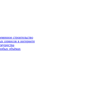
ременное строительство
ых сервисов в интернете
еимущества
 любых объёмах