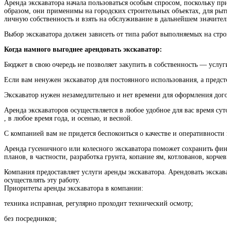
Аренда экскаватора начала пользоваться особым спросом, поскольку 
образом, они применимы на городских строительных объектах, для ры
личную собственность и взять на обслуживание в дальнейшем значител
Выбор экскаватора должен зависеть от типа работ выполняемых на стр
Когда намного выгоднее арендовать экскаватор:
Бюджет в свою очередь не позволяет закупить в собственность — услуг
Если вам ненужен экскаватор для постоянного использования, а предс
Экскаватор нужен незамедлительно и нет времени для оформления дог
Аренда экскаваторов осуществляется в любое удобное для вас время сут
, в любое время года, и осенью, и весной.
С компанией вам не придется беспокоиться о качестве и оперативности
Аренда гусеничного или колесного экскаватора поможет сохранить фин
планов, в частности, разработка грунта, копание ям, котлованов, корче
Компания предоставляет услуги аренды экскаватора. Арендовать экскава
осуществлять эту работу.
Приоритеты аренды экскаватора в компании:
техника исправная, регулярно проходит технический осмотр;
без посредников;