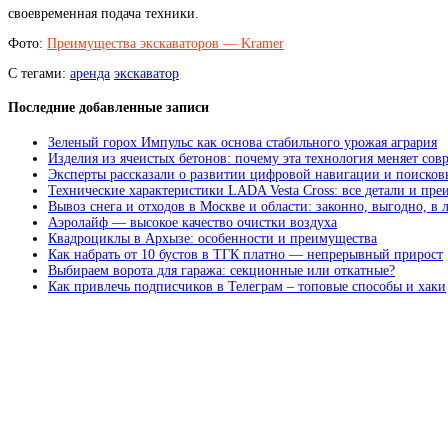
своевременная подача техники.
Фото:
Преимущества экскаваторов — Kramer
С тегами:
аренда
экскаватор
Последние добавленные записи
Зеленый горох Импульс как основа стабильного урожая агрария
Изделия из ячеистых бетонов: почему эта технология меняет сов
Эксперты рассказали о развитии цифровой навигации и поисков
Технические характеристики LADA Vesta Cross: все детали и пр
Вывоз снега и отходов в Москве и области: законно, выгодно, в
Аэролайф — высокое качество очистки воздуха
Квадроциклы в Архызе: особенности и преимущества
Как набрать от 10 бустов в ТГК платно — непрерывный прирост
Выбираем ворота для гаража: секционные или откатные?
Как привлечь подписчиков в Телеграм – топовые способы и хаки