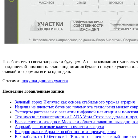
Позаботьтесь о своем здоровье и будущем. А наша компания с удоволь
юридической помощи на этапе подписания бумаг о покупке участка или
ставкой и оформим все за один день.
С тегами:
покупка дачного участка
Последние добавленные записи
Зеленый горох Импульс как основа стабильного урожая агрария
Изделия из ячеистых бетонов: почему эта технология меняет сов
Эксперты рассказали о развитии цифровой навигации и поисков
Технические характеристики LADA Vesta Cross: все детали и пр
Вывоз снега и отходов в Москве и области: законно, выгодно, в
Аэролайф — высокое качество очистки воздуха
Квадроциклы в Архызе: особенности и преимущества
Как набрать от 10 бустов в ТГК платно — непрерывный прирост