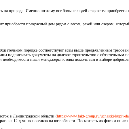
ть на природе. Именно поэтому все больше людей стараются приобрести 
чит приобрести прекрасный дом рядом с лесом, рекой или озером, котор
.
обязательном порядке соответствуют всем выше предъявленным требовани
аны подписывать документы на долевое строительство с обязательным по
ри необходимости наши менеджеры готовы помочь вам в выборе добросове
асток в Ленинградской области (
https://www.fakt-group.ru/uchastki/kupit-da
ь из 12 дачных поселков на юге области. Посмотреть их фото и описан