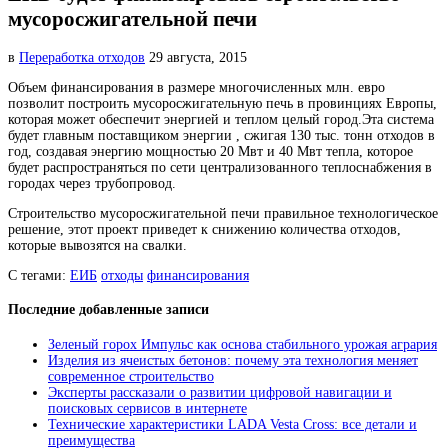
мусоросжигательной печи
в
Переработка отходов
29 августа, 2015
Объем финансирования в размере многочисленных млн. евро
позволит построить мусоросжигательную печь в провинциях
Европы,
которая может обеспечит энергией и теплом целый город.Эта система
будет главным поставщиком энергии , сжигая 130 тыс. тонн отходов в
год, создавая энергию мощностью 20 Мвт и 40 Мвт тепла, которое
будет распространяться по сети централизованного теплоснабжения в
городах через трубопровод.
Строительство мусоросжигательной печи правильное технологическое
решение, этот проект приведет к снижению количества отходов,
которые вывозятся на свалки.
С тегами:
ЕИБ
отходы
финансирования
Последние добавленные записи
Зеленый горох Импульс как основа стабильного урожая агрария
Изделия из ячеистых бетонов: почему эта технология меняет
современное строительство
Эксперты рассказали о развитии цифровой навигации и
поисковых сервисов в интернете
Технические характеристики LADA Vesta Cross: все детали и
преимущества