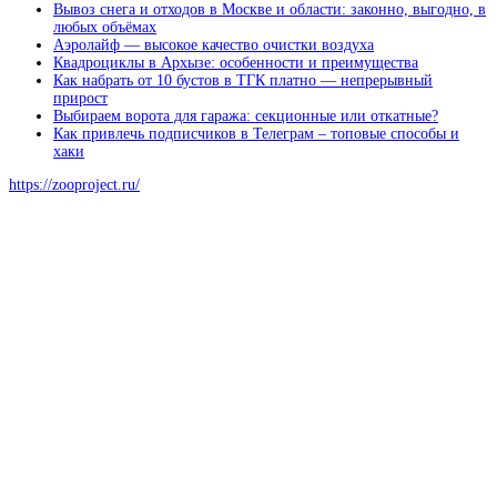
Вывоз снега и отходов в Москве и области: законно, выгодно, в
любых объёмах
Аэролайф — высокое качество очистки воздуха
Квадроциклы в Архызе: особенности и преимущества
Как набрать от 10 бустов в ТГК платно — непрерывный
прирост
Выбираем ворота для гаража: секционные или откатные?
Как привлечь подписчиков в Телеграм – топовые способы и
хаки
https://zooproject.ru/