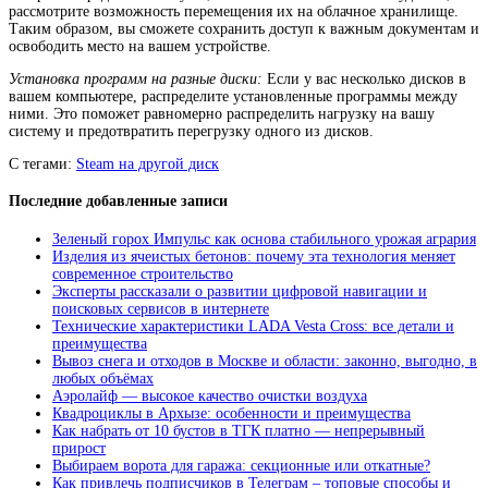
рассмотрите возможность перемещения их на облачное хранилище.
Таким образом, вы сможете сохранить доступ к важным документам и
освободить место на вашем устройстве.
Установка программ на разные диски:
Если у вас несколько дисков в
вашем компьютере, распределите установленные программы между
ними. Это поможет равномерно распределить нагрузку на вашу
систему и предотвратить перегрузку одного из дисков.
С тегами:
Steam на другой диск
Последние добавленные записи
Зеленый горох Импульс как основа стабильного урожая агрария
Изделия из ячеистых бетонов: почему эта технология меняет
современное строительство
Эксперты рассказали о развитии цифровой навигации и
поисковых сервисов в интернете
Технические характеристики LADA Vesta Cross: все детали и
преимущества
Вывоз снега и отходов в Москве и области: законно, выгодно, в
любых объёмах
Аэролайф — высокое качество очистки воздуха
Квадроциклы в Архызе: особенности и преимущества
Как набрать от 10 бустов в ТГК платно — непрерывный
прирост
Выбираем ворота для гаража: секционные или откатные?
Как привлечь подписчиков в Телеграм – топовые способы и