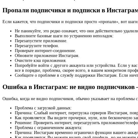
Пропали подписчики и подписки в Инстагра
Если кажется, что подписчики и подписки просто «пропали», вот шаги,
Не паникуйте, это редко означает, что они действительно удалил
Выполните базовые шаги по устранению неполадок:
Перезапустите приложение.
Перезагрузите телефон.
Проверьте интернет-соединение.
Обновите приложение Инстаграм.
Очистите кэш приложения.
Попробуйте войти с другого аккаунта или устройства. Если у вас
все в порядке, проблема, скорее всего, в вашем конкретном проф
Сообщите о проблеме в службу поддержки Инстаграм. Если ничто 
Ошибка в Инстаграм: не видно подписчиков
Ошибка, когда не видно подписчиков, обычно указывает на проблемы с
Проблема с загрузкой данных:
Причина: Слабый интернет, перегрузка серверов Инстаграм, по
Как проявляется: Вы видите прочерки, нули, или бесконечную з
Решение: Проверить интернет, перезагрузить приложение/телефо
Проблема с ограничением аккаунта:
Причина: Инстаграм временно ограничил функции вашего аккаун
Как проявляется: Вы можете видеть свой профиль, но не можете