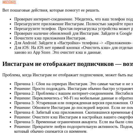
servisov
Вот пошаговые действия, которые помогут ее решить.
Проверьте интернет-соединение. Убедитесь, что ваш телефон по
Перезагрузите приложение Инстаграм. Полностью закройте прило
Перезагрузите телефон. Простая перезагрузка устройства может
Проверьте наличие обновлений для Инстаграм. Зайдите в Google P
Почистите кэш приложения Инстаграм.
Для Android: Зайдите в «Настройки» телефона -> «Приложения»
Для iOS: На iOS нет прямой кнопки «Очистить кэш» для отдельно
заново из App Store. Это очистит кэш и данные.
Инстаграм не отображает подписчиков — во
Проблема, когда Инстаграм не отображает подписчиков, может быть вы
Причина 1: Сбои на серверах Инстаграм. Это самые частые и не 
Решение: Просто подождать. Инстаграм обычно быстро устраняет 
Причина 2: Проблемы с вашим интернет-соединением. Нестабил
Решение: Переключитесь с Wi-Fi на мобильные данные и обратно.
Причина 3: Устаревшая или поврежденная версия приложения. 
Решение: Обновите Инстаграм до последней версии. Если не пом
Причина 4: Забитый кэш приложения. Скопившиеся временные ф
Решение: Очистите кэш Инстаграм в настройках вашего смартфо
Причина 5: Временные ограничения аккаунта. Если вы были сли
Решение: Прекратите любую подозрительную активность. Подожди
который обычно снимается со временем.