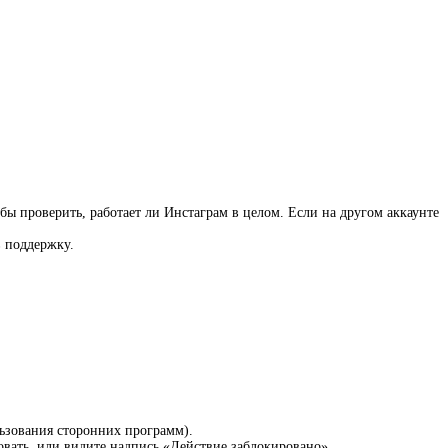
обы проверить, работает ли Инстаграм в целом. Если на другом аккаунте
в поддержку.
ьзования сторонних программ).
овать, или видите надпись «Действие заблокировано».