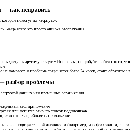
м — как исправить
 которые помогут их «вернуть».
ись. Чаще всего это просто ошибка отображения.
 есть доступ к другому аккаунту Инстаграм, попробуйте войти с него, чт
иле.
не помогает, и проблема сохраняется более 24 часов, стоит обратиться 
 — разбор проблемы
 загрузкой данных или временные ограничения.
врежденный кэш приложения.
агрузку при попытке открыть список подписчиков.
н, очистить кэш, обновить приложение.
та из-за подозрительной активности (например, массфолловинга, испол
 просматривать списки подписок/подписчиков, ставить лайки, комментир