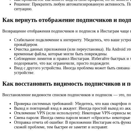
Решение: Прекратить любую автоматизированную активность. Под
ситуацию.
Как вернуть отображение подписчиков и под
Возвращение отображения подписчиков и подписок в Инстаграм чаще в
Стабильное подключение к интернету. Убедитесь, что ваше устро
провайдером.
Очистка данных приложения (или переустановка). На Android это
временные файлы, которые могли быть повреждены.
Соблюдение лимитов и правил Инстаграм. Избегайте быстрых и м
подозреваете, что вас ограничили, просто подождите.
Вход с другого устройства. Иногда проблема может быть связана
устройстве.
Как восстановить видимость подписчиков и 
Восстановление видимости списков подписчиков и подписок — это, по
Проверка системных требований: Убедитесь, что ваш смартфон 
Выход и повторный вход в аккаунт: Иногда простой выход из ак
Отключение VPN (если используете): Некоторые VPN-сервисы мо
Смена пароля: Иногда смена пароля может «сбросить» некоторые
Отправка отчета об ошибке: В приложении Инстаграм есть функ
схожей проблеме, тем быстрее ее заметят и исправят.