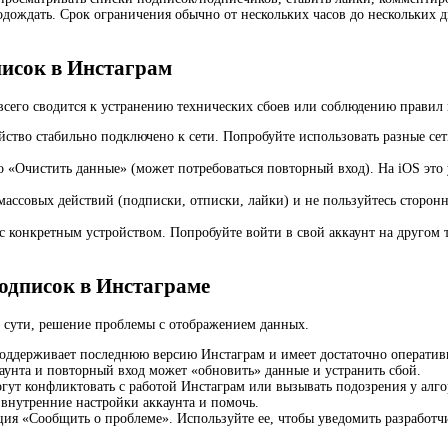
ождать. Срок ограничения обычно от нескольких часов до нескольких д
писок в Инстаграм
сего сводится к устранению технических сбоев или соблюдению правил
йство стабильно подключено к сети. Попробуйте использовать разные се
 «Очистить данные» (может потребоваться повторный вход). На iOS это 
ассовых действий (подписки, отписки, лайки) и не пользуйтесь сторон
 с конкретным устройством. Попробуйте войти в свой аккаунт на другом 
подписок в Инстаграме
 сути, решение проблемы с отображением данных.
поддерживает последнюю версию Инстаграм и имеет достаточно оператив
каунта и повторный вход может «обновить» данные и устранить сбой.
гут конфликтовать с работой Инстаграм или вызывать подозрения у алг
 внутренние настройки аккаунта и помочь.
ция «Сообщить о проблеме». Используйте ее, чтобы уведомить разработч