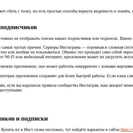
т сбить с толку, но есть простые способы вернуть видимость и понять, 
 подписчиков
стоянно не отображать списки ваших подписчиков или подписок. Важно 
з самых частых причин. Серверы Инстаграма — огромная и сложная сист
ктно или вообще не показываться. Обычно это проходит само собой через
ит Wi-Fi или мобильный интернет, приложение может не загрузить акту
новляли приложение, оно может работать некорректно с новыми версиям
оторые приложение сохраняет для более быстрой работы. Если кэша сл
чаях, если вы нарушили правила сообщества Инстаграм, ваш аккаунт мож
едоступными.
чиков и подписки
 Купить их в Инст снова несложно, тут найдёте варианты и сайты
https: