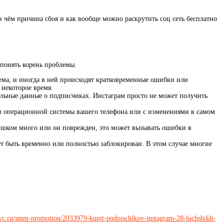
в чём причина сбоя
и как вообще можно раскрутить соц сеть бесплатно
понять корень проблемы.
ема, и иногда в ней происходят кратковременные ошибки или
 некоторое время.
альные данные о подписчиках. Инстаграм просто не может получить
и операционной системы вашего телефона или с изменениями в самом
ишком много или он поврежден, это может вызывать ошибки в
ет быть временно или полностью заблокирован. В этом случае многие
//vc.ru/smm-promotion/2033979-kupit-podpischikov-instagram-28-luchshikh-