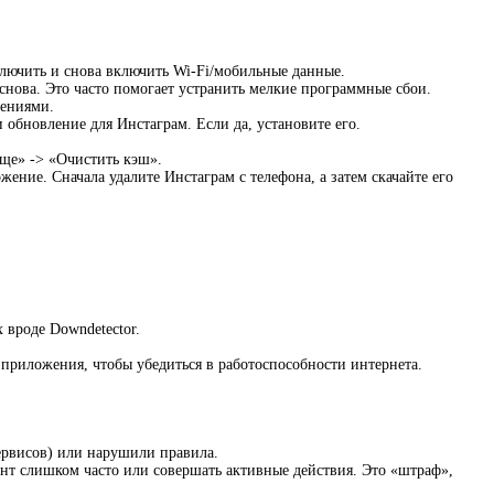
ключить и снова включить Wi-Fi/мобильные данные.
снова. Это часто помогает устранить мелкие программные сбои.
жениями.
и обновление для Инстаграм. Если да, установите его.
ище» -> «Очистить кэш».
ние. Сначала удалите Инстаграм с телефона, а затем скачайте его
 вроде Downdetector.
 приложения, чтобы убедиться в работоспособности интернета.
ервисов) или нарушили правила.
унт слишком часто или совершать активные действия. Это «штраф»,