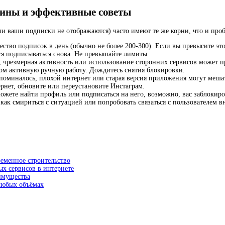
ины и эффективные советы
или ваши подписки не отображаются) часто имеют те же корни, что и пр
ство подписок в день (обычно не более 200-300). Если вы превысите эт
ся подписываться снова. Не превышайте лимиты.
, чрезмерная активность или использование сторонних сервисов может 
ом активную ручную работу. Дождитесь снятия блокировки.
миналось, плохой интернет или старая версия приложения могут мешать
рнет, обновите или переустановите Инстаграм.
можете найти профиль или подписаться на него, возможно, вас заблокиро
 как смириться с ситуацией или попробовать связаться с пользователем в
ременное строительство
ых сервисов в интернете
еимущества
 любых объёмах