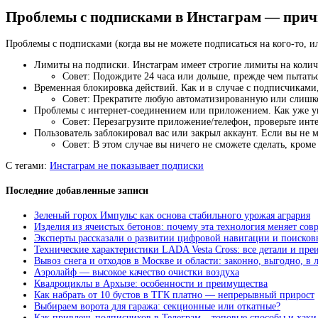
Проблемы с подписками в Инстаграм — прич
Проблемы с подписками (когда вы не можете подписаться на кого-то, 
Лимиты на подписки. Инстаграм имеет строгие лимиты на количе
Совет: Подождите 24 часа или дольше, прежде чем пытать
Временная блокировка действий. Как и в случае с подписчиками
Совет: Прекратите любую автоматизированную или слишк
Проблемы с интернет-соединением или приложением. Как уже упо
Совет: Перезагрузите приложение/телефон, проверьте инте
Пользователь заблокировал вас или закрыл аккаунт. Если вы не 
Совет: В этом случае вы ничего не сможете сделать, кроме
С тегами:
Инстаграм не показывает подписки
Последние добавленные записи
Зеленый горох Импульс как основа стабильного урожая агрария
Изделия из ячеистых бетонов: почему эта технология меняет сов
Эксперты рассказали о развитии цифровой навигации и поисков
Технические характеристики LADA Vesta Cross: все детали и пр
Вывоз снега и отходов в Москве и области: законно, выгодно, в
Аэролайф — высокое качество очистки воздуха
Квадроциклы в Архызе: особенности и преимущества
Как набрать от 10 бустов в ТГК платно — непрерывный прирост
Выбираем ворота для гаража: секционные или откатные?
Как привлечь подписчиков в Телеграм – топовые способы и хаки