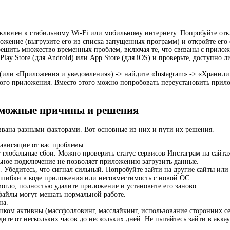
дключен к стабильному Wi-Fi или мобильному интернету. Попробуйте от
жение (выгрузите его из списка запущенных программ) и откройте его 
 решить множество временных проблем, включая те, что связаны с прило
lay Store (для Android) или App Store (для iOS) и проверьте, доступно л
 (или «Приложения и уведомления») -> найдите «Instagram» -> «Хранил
го приложения. Вместо этого можно попробовать переустановить приложе
зможные причины и решения
звана разными факторами. Вот основные из них и пути их решения.
зависящие от вас проблемы.
глобальные сбои. Можно проверить статус сервисов Инстаграм на сайтах
ьное подключение не позволяет приложению загрузить данные.
 Убедитесь, что сигнал сильный. Попробуйте зайти на другие сайты или
Ошибки в коде приложения или несовместимость с новой ОС.
огло, полностью удалите приложение и установите его заново.
айлы могут мешать нормальной работе.
на.
шком активны (массфолловинг, масслайкинг, использование сторонних с
те от нескольких часов до нескольких дней. Не пытайтесь зайти в акка