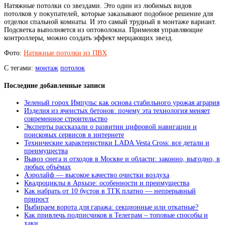
Натяжные потолки со звездами. Это один из любимых видов
потолков у покупателей, которые заказывают подобное решение для
отделки спальной комнаты. И это самый трудный в монтаже вариант.
Подсветка выполняется из оптоволокна. Применяя управляющие
контроллеры, можно создать эффект мерцающих звезд.
Фото:
Натяжные потолки из ПВХ
С тегами:
монтаж
потолок
Последние добавленные записи
Зеленый горох Импульс как основа стабильного урожая агрария
Изделия из ячеистых бетонов: почему эта технология меняет
современное строительство
Эксперты рассказали о развитии цифровой навигации и
поисковых сервисов в интернете
Технические характеристики LADA Vesta Cross: все детали и
преимущества
Вывоз снега и отходов в Москве и области: законно, выгодно, в
любых объёмах
Аэролайф — высокое качество очистки воздуха
Квадроциклы в Архызе: особенности и преимущества
Как набрать от 10 бустов в ТГК платно — непрерывный
прирост
Выбираем ворота для гаража: секционные или откатные?
Как привлечь подписчиков в Телеграм – топовые способы и
хаки