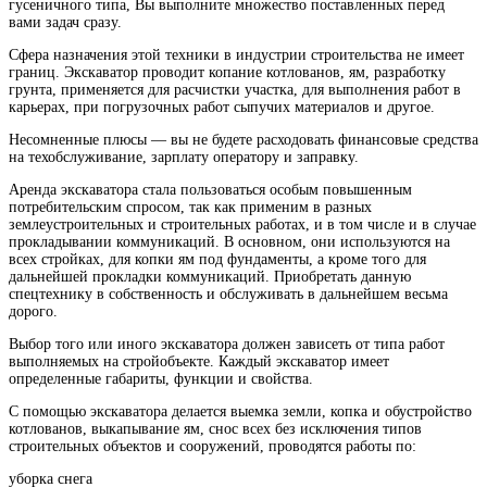
гусеничного типа, Вы выполните множество поставленных перед
вами задач сразу.
Cфера назначения этой техники в индустрии строительства не имеет
границ. Экскаватор проводит копание котлованов, ям, разработку
грунта, применяется для расчистки участка, для выполнения работ в
карьерах, при погрузочных работ сыпучих материалов и другое.
Несомненные плюсы — вы не будете расходовать финансовые средства
на техобслуживание, зарплату оператору и заправку.
Аренда экскаватора стала пользоваться особым повышенным
потребительским спросом, так как применим в разных
землеустроительных и строительных работах, и в том числе и в случае
прокладывании коммуникаций. В основном, они используются на
всех стройках, для копки ям под фундаменты, а кроме того для
дальнейшей прокладки коммуникаций. Приобретать данную
спецтехнику в собственность и обслуживать в дальнейшем весьма
дорого.
Выбор того или иного экскаватора должен зависеть от типа работ
выполняемых на стройобъекте. Каждый экскаватор имеет
определенные габариты, функции и свойства.
С помощью экскаватора делается выемка земли, копка и обустройство
котлованов, выкапывание ям, снос всех без исключения типов
строительных объектов и сооружений, проводятся работы по:
уборка снега