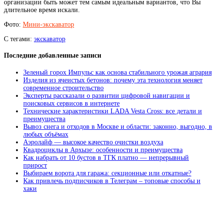
организации быть может тем самым идеальным вариантов, что Вы
длительное время искали.
Фото:
Мини-экскаватор
С тегами:
экскаватор
Последние добавленные записи
Зеленый горох Импульс как основа стабильного урожая агрария
Изделия из ячеистых бетонов: почему эта технология меняет
современное строительство
Эксперты рассказали о развитии цифровой навигации и
поисковых сервисов в интернете
Технические характеристики LADA Vesta Cross: все детали и
преимущества
Вывоз снега и отходов в Москве и области: законно, выгодно, в
любых объёмах
Аэролайф — высокое качество очистки воздуха
Квадроциклы в Архызе: особенности и преимущества
Как набрать от 10 бустов в ТГК платно — непрерывный
прирост
Выбираем ворота для гаража: секционные или откатные?
Как привлечь подписчиков в Телеграм – топовые способы и
хаки