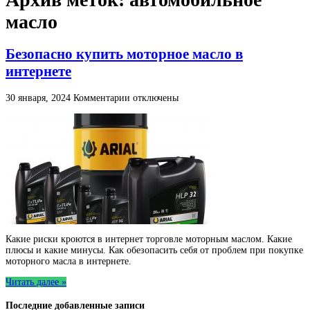
масло
Безопасно купить моторное масло в
интернете
к
30 января, 2024
Комментарии
отключены
записи
Безопасно
купить
моторное
масло
в
интернете
Какие риски кроются в интернет торговле моторным маслом. Какие
плюсы и какие минусы. Как обезопасить себя от проблем при покупке
моторного масла в интернете.
Читать далее »
Последние добавленные записи