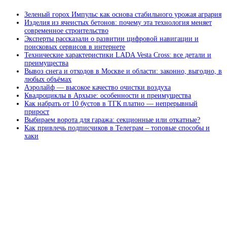
Зеленый горох Импульс как основа стабильного урожая агрария
Изделия из ячеистых бетонов: почему эта технология меняет
современное строительство
Эксперты рассказали о развитии цифровой навигации и
поисковых сервисов в интернете
Технические характеристики LADA Vesta Cross: все детали и
преимущества
Вывоз снега и отходов в Москве и области: законно, выгодно, в
любых объёмах
Аэролайф — высокое качество очистки воздуха
Квадроциклы в Архызе: особенности и преимущества
Как набрать от 10 бустов в ТГК платно — непрерывный
прирост
Выбираем ворота для гаража: секционные или откатные?
Как привлечь подписчиков в Телеграм – топовые способы и
хаки