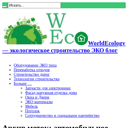
WorldEcology
— экологическое строительство ЭКО блог
Оборудование ЭКО типа
Переработка отходов
Строительство дорог
Технологии строительства
Больше …
Запчасти для электроники
Фасад наружная отделка дома
Окна и Двери
ЭКО материалы
Мебель
Потолок
Сотрудничество и социальное партнёрство
Архив меток:
автомобильное