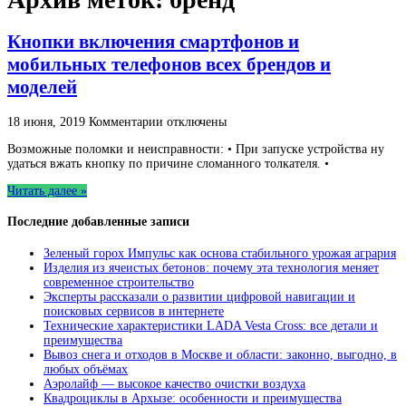
Кнопки включения смартфонов и
мобильных телефонов всех брендов и
моделей
к
18 июня, 2019
Комментарии
отключены
записи
Возможные поломки и неисправности: • При запуске устройства ну
Кнопки
удаться вжать кнопку по причине сломанного толкателя. •
включения
смартфонов
Читать далее »
и
мобильных
Последние добавленные записи
телефонов
всех
брендов
Зеленый горох Импульс как основа стабильного урожая агрария
и
Изделия из ячеистых бетонов: почему эта технология меняет
моделей
современное строительство
Эксперты рассказали о развитии цифровой навигации и
поисковых сервисов в интернете
Технические характеристики LADA Vesta Cross: все детали и
преимущества
Вывоз снега и отходов в Москве и области: законно, выгодно, в
любых объёмах
Аэролайф — высокое качество очистки воздуха
Квадроциклы в Архызе: особенности и преимущества