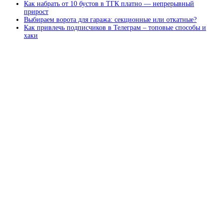
Как набрать от 10 бустов в ТГК платно — непрерывный
прирост
Выбираем ворота для гаража: секционные или откатные?
Как привлечь подписчиков в Телеграм – топовые способы и
хаки