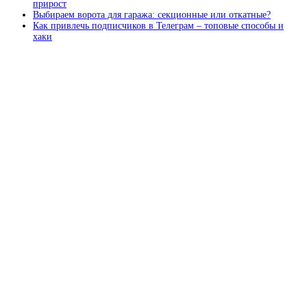
прирост
Выбираем ворота для гаража: секционные или откатные?
Как привлечь подписчиков в Телеграм – топовые способы и
хаки