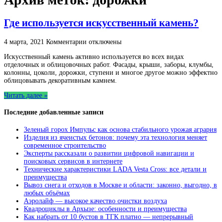
Где используется искусственный камень?
к
4 марта, 2021
Комментарии
отключены
записи
Искусственный камень активно используется во всех видах
Где
отделочных и облицовочных работ. Фасады, крыши, заборы, клумбы,
используется
колонны, цоколи, дорожки, ступени и многое другое можно эффектно
искусственный
облицовывать декоративным камнем.
камень?
Читать далее »
Последние добавленные записи
Зеленый горох Импульс как основа стабильного урожая агрария
Изделия из ячеистых бетонов: почему эта технология меняет
современное строительство
Эксперты рассказали о развитии цифровой навигации и
поисковых сервисов в интернете
Технические характеристики LADA Vesta Cross: все детали и
преимущества
Вывоз снега и отходов в Москве и области: законно, выгодно, в
любых объёмах
Аэролайф — высокое качество очистки воздуха
Квадроциклы в Архызе: особенности и преимущества
Как набрать от 10 бустов в ТГК платно — непрерывный