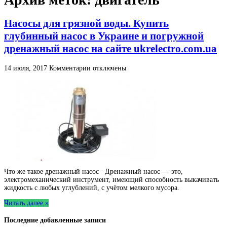
Насосы для грязной воды. Купить
глубинный насос в Украине и погружной
дренажный насос на сайте ukrelectro.com.ua
к
14 июля, 2017
Комментарии
отключены
записи
Насосы
для
грязной
воды.
Купить
глубинный
насос
в
Украине
и
погружной
Что же такое дренажный насос Дренажный насос — это,
дренажный
электромеханический инструмент, имеющий способность выкачивать
насос
жидкость с любых углублений, с учётом мелкого мусора.
на
сайте
Читать далее »
ukrelectro.com.ua
Последние добавленные записи