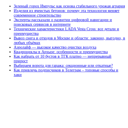
Зеленый горох Импульс как основа стабильного урожая агрария
Изделия из ячеистых бетонов: почему эта технология меняет
современное строительство
Эксперты рассказали о развитии цифровой навигации и
поисковых сервисов в интернете
Технические характеристики LADA Vesta Cross: все детали и
преимущества
Вывоз снега и отходов в Москве и области: законно, выгодно, в
любых объёмах
Аэролайф — высокое качество очистки воздуха
Квадроциклы в Архызе: особенности и преимущества
Как набрать от 10 бустов в ТГК платно — непрерывный
прирост
Выбираем ворота для гаража: секционные или откатные?
Как привлечь подписчиков в Телеграм – топовые способы и
хаки