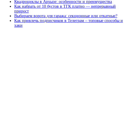
Квадроциклы в Архызе: особенности и преимущества
Как набрать от 10 бустов в ТГК платно — непрерывный
прирост
Выбираем ворота для гаража: секционные или откатные?
Как привлечь подписчиков в Телеграм – топовые способы и
хаки