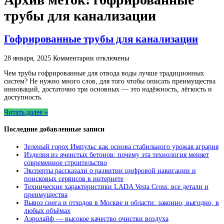
трубы для канализации
Гофрированные трубы для канализации
к
28 января, 2025
Комментарии
отключены
записи
Чем трубы гофрированные для отвода воды лучше традиционных
Гофрированные
систем? Не нужно много слов, для того чтобы описать преимущества
трубы
инноваций, достаточно три основных — это надёжность, лёгкость и
для
доступность.
канализации
Читать далее »
Последние добавленные записи
Зеленый горох Импульс как основа стабильного урожая агрария
Изделия из ячеистых бетонов: почему эта технология меняет
современное строительство
Эксперты рассказали о развитии цифровой навигации и
поисковых сервисов в интернете
Технические характеристики LADA Vesta Cross: все детали и
преимущества
Вывоз снега и отходов в Москве и области: законно, выгодно, в
любых объёмах
Аэролайф — высокое качество очистки воздуха