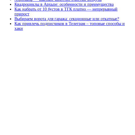
Квадроциклы в Архызе: особенности и преимущества
Как набрать от 10 бустов в ТГК платно — непрерывный
прирост
Выбираем ворота для гаража: секционные или откатные?
Как привлечь подписчиков в Телеграм – топовые способы и
хаки