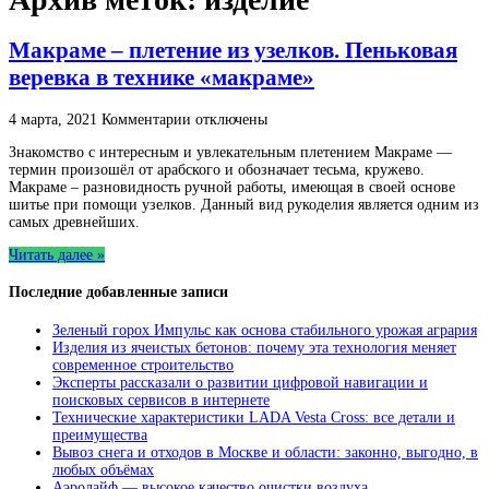
Макраме – плетение из узелков. Пеньковая
веревка в технике «макраме»
к
4 марта, 2021
Комментарии
отключены
записи
Знакомство с интересным и увлекательным плетением Макраме —
Макраме
термин произошёл от арабского и обозначает тесьма, кружево.
–
Макраме – разновидность ручной работы, имеющая в своей основе
плетение
шитье при помощи узелков. Данный вид рукоделия является одним из
из
самых древнейших.
узелков.
Пеньковая
Читать далее »
веревка
в
Последние добавленные записи
технике
«макраме»
Зеленый горох Импульс как основа стабильного урожая агрария
Изделия из ячеистых бетонов: почему эта технология меняет
современное строительство
Эксперты рассказали о развитии цифровой навигации и
поисковых сервисов в интернете
Технические характеристики LADA Vesta Cross: все детали и
преимущества
Вывоз снега и отходов в Москве и области: законно, выгодно, в
любых объёмах
Аэролайф — высокое качество очистки воздуха