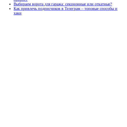
Выбираем ворота для гаража: секционные или откатные?
Как привлечь подписчиков в Телеграм – топовые способы и
хаки