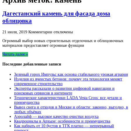
Дагестанский камень для фасада дома
облицовка
к
21 июля, 2019
Комментарии
отключены
записи
Огромный выбор новых строительных отделочных и облицовочных
Дагестанский
материалов предоставляет огромные функции
камень
для
Читать далее »
фасада
дома
Последние добавленные записи
облицовка
Зеленый горох Импульс как основа стабильного урожая агрария
Изделия из ячеистых бетонов: почему эта технология меняет
современное строительство
Эксперты рассказали о развитии цифровой навигации и
поисковых сервисов в интернете
Технические характеристики LADA Vesta Cross: все детали и
преимущества
Вывоз снега и отходов в Москве и области: законно, выгодно, в
любых объёмах
Аэролайф — высокое качество очистки воздуха
Квадроциклы в Архызе: особенности и преимущества
Как набрать от 10 бустов в ТГК платно — непрерывный
прирост