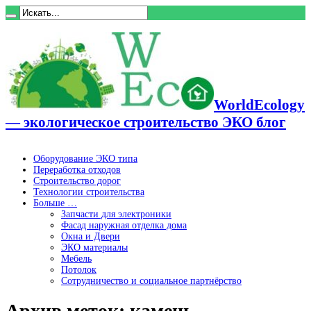
WorldEcology
— экологическое строительство ЭКО блог
Оборудование ЭКО типа
Переработка отходов
Строительство дорог
Технологии строительства
Больше …
Запчасти для электроники
Фасад наружная отделка дома
Окна и Двери
ЭКО материалы
Мебель
Потолок
Сотрудничество и социальное партнёрство
Архив меток:
камень