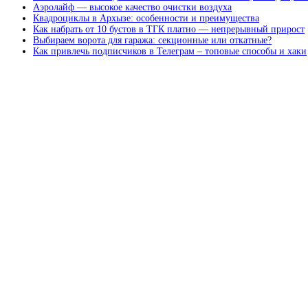
Аэролайф — высокое качество очистки воздуха
Квадроциклы в Архызе: особенности и преимущества
Как набрать от 10 бустов в ТГК платно — непрерывный прирост
Выбираем ворота для гаража: секционные или откатные?
Как привлечь подписчиков в Телеграм – топовые способы и хаки