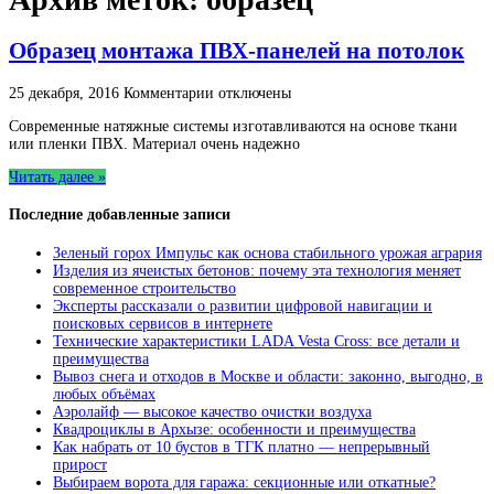
Образец монтажа ПВХ-панелей на потолок
к
25 декабря, 2016
Комментарии
отключены
записи
Современные натяжные системы изготавливаются на основе ткани
Образец
или пленки ПВХ. Материал очень надежно
монтажа
ПВХ-
Читать далее »
панелей
на
Последние добавленные записи
потолок
Зеленый горох Импульс как основа стабильного урожая агрария
Изделия из ячеистых бетонов: почему эта технология меняет
современное строительство
Эксперты рассказали о развитии цифровой навигации и
поисковых сервисов в интернете
Технические характеристики LADA Vesta Cross: все детали и
преимущества
Вывоз снега и отходов в Москве и области: законно, выгодно, в
любых объёмах
Аэролайф — высокое качество очистки воздуха
Квадроциклы в Архызе: особенности и преимущества
Как набрать от 10 бустов в ТГК платно — непрерывный
прирост
Выбираем ворота для гаража: секционные или откатные?