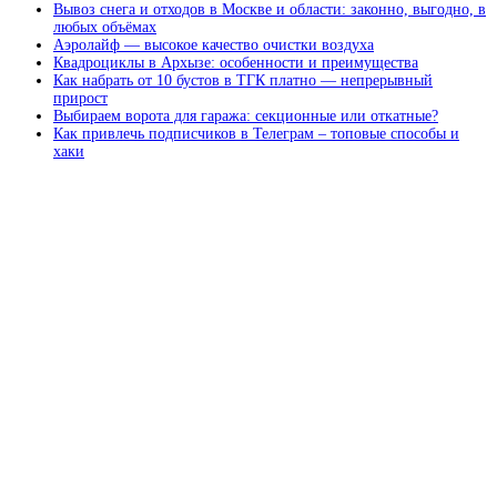
Вывоз снега и отходов в Москве и области: законно, выгодно, в
любых объёмах
Аэролайф — высокое качество очистки воздуха
Квадроциклы в Архызе: особенности и преимущества
Как набрать от 10 бустов в ТГК платно — непрерывный
прирост
Выбираем ворота для гаража: секционные или откатные?
Как привлечь подписчиков в Телеграм – топовые способы и
хаки