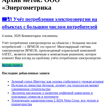
«Энергометрика
📟🔌 Учёт потребления электроэнергии на
объектах с большим числом потребителей
к
4 июня, 2020
Комментарии
отключены
записи
Учёт потребления электроэнергии на объектах с большим числом
📟
потребителей – с BFM136 это просто! Многоядерный счётчик
🔌
электроэнергии BFM136, производимый израильской компанией
Учёт
SATEC, является экономичным и компактным решением, которое
потребления
изменит Ваш взгляд на проблему учёта потребления электроэнергии.
электроэнергии
на
Читать далее »
объектах
с
Последние добавленные записи
большим
числом
Зеленый горох Импульс как основа стабильного урожая агрария
потребителей
Изделия из ячеистых бетонов: почему эта технология меняет
современное строительство
Эксперты рассказали о развитии цифровой навигации и
поисковых сервисов в интернете
Технические характеристики LADA Vesta Cross: все детали и
преимущества