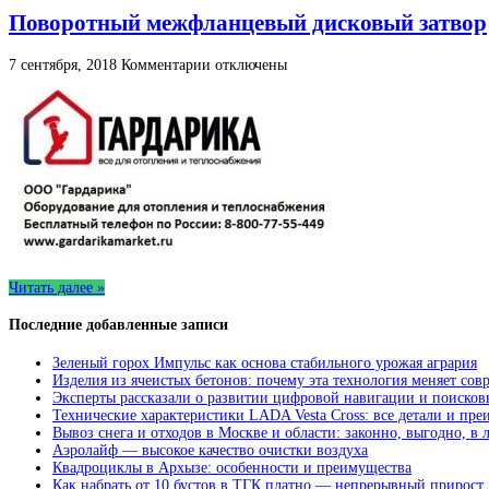
Поворотный межфланцевый дисковый затвор
к
7 сентября, 2018
Комментарии
отключены
записи
Поворотный
межфланцевый
дисковый
затвор
Читать далее »
Последние добавленные записи
Зеленый горох Импульс как основа стабильного урожая агрария
Изделия из ячеистых бетонов: почему эта технология меняет сов
Эксперты рассказали о развитии цифровой навигации и поисков
Технические характеристики LADA Vesta Cross: все детали и пр
Вывоз снега и отходов в Москве и области: законно, выгодно, в
Аэролайф — высокое качество очистки воздуха
Квадроциклы в Архызе: особенности и преимущества
Как набрать от 10 бустов в ТГК платно — непрерывный прирост