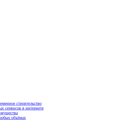
ременное строительство
ых сервисов в интернете
еимущества
 любых объёмах