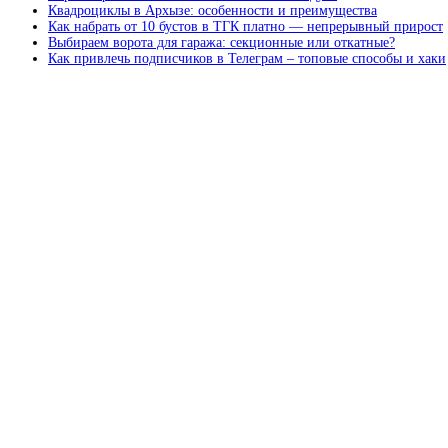
Квадроциклы в Архызе: особенности и преимущества
Как набрать от 10 бустов в ТГК платно — непрерывный прирост
Выбираем ворота для гаража: секционные или откатные?
Как привлечь подписчиков в Телеграм – топовые способы и хаки