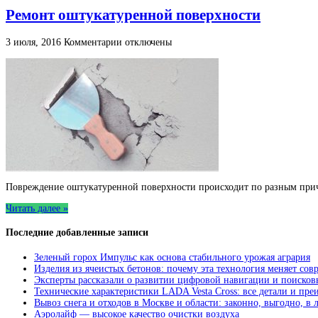
Ремонт оштукатуренной поверхности
к
3 июля, 2016
Комментарии
отключены
записи
Ремонт
оштукатуренной
поверхности
Повреждение оштукатуренной поверхности происходит по разным причи
Читать далее »
Последние добавленные записи
Зеленый горох Импульс как основа стабильного урожая агрария
Изделия из ячеистых бетонов: почему эта технология меняет сов
Эксперты рассказали о развитии цифровой навигации и поисков
Технические характеристики LADA Vesta Cross: все детали и пр
Вывоз снега и отходов в Москве и области: законно, выгодно, в
Аэролайф — высокое качество очистки воздуха