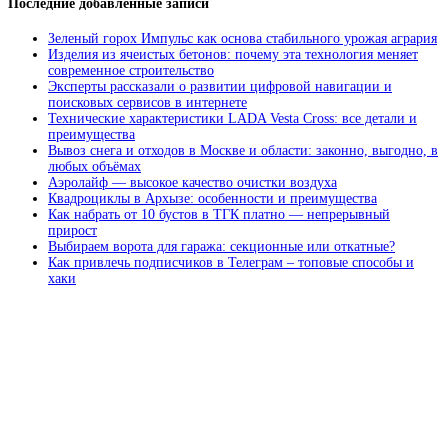
Последние добавленные записи
Зеленый горох Импульс как основа стабильного урожая агрария
Изделия из ячеистых бетонов: почему эта технология меняет
современное строительство
Эксперты рассказали о развитии цифровой навигации и
поисковых сервисов в интернете
Технические характеристики LADA Vesta Cross: все детали и
преимущества
Вывоз снега и отходов в Москве и области: законно, выгодно, в
любых объёмах
Аэролайф — высокое качество очистки воздуха
Квадроциклы в Архызе: особенности и преимущества
Как набрать от 10 бустов в ТГК платно — непрерывный
прирост
Выбираем ворота для гаража: секционные или откатные?
Как привлечь подписчиков в Телеграм – топовые способы и
хаки