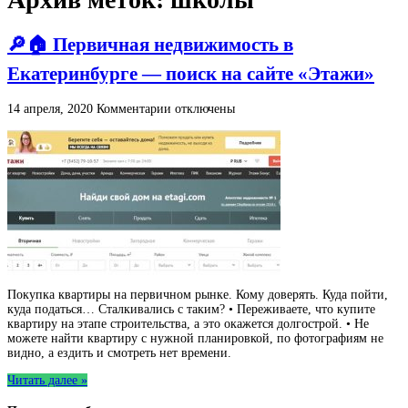
🔎🏠 Первичная недвижимость в
Екатеринбурге — поиск на сайте «Этажи»
к
14 апреля, 2020
Комментарии
отключены
записи
🔎
🏠
Первичная
недвижимость
в
Екатеринбурге
—
поиск
на
сайте
«Этажи»
Покупка квартиры на первичном рынке. Кому доверять. Куда пойти,
куда податься… Сталкивались с таким? • Переживаете, что купите
квартиру на этапе строительства, а это окажется долгострой. • Не
можете найти квартиру с нужной планировкой, по фотографиям не
видно, а ездить и смотреть нет времени.
Читать далее »