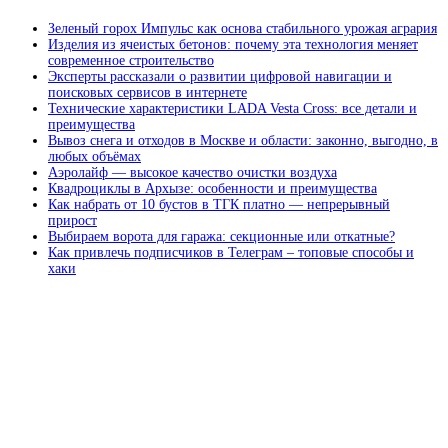
Зеленый горох Импульс как основа стабильного урожая агрария
Изделия из ячеистых бетонов: почему эта технология меняет
современное строительство
Эксперты рассказали о развитии цифровой навигации и
поисковых сервисов в интернете
Технические характеристики LADA Vesta Cross: все детали и
преимущества
Вывоз снега и отходов в Москве и области: законно, выгодно, в
любых объёмах
Аэролайф — высокое качество очистки воздуха
Квадроциклы в Архызе: особенности и преимущества
Как набрать от 10 бустов в ТГК платно — непрерывный
прирост
Выбираем ворота для гаража: секционные или откатные?
Как привлечь подписчиков в Телеграм – топовые способы и
хаки