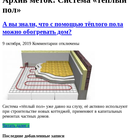
пол»
А вы знали, что с помощью тёплого пола
можно обогревать дом?
к
9 октября, 2019
Комментарии
отключены
записи
А
вы
знали,
что
с
помощью
тёплого
пола
можно
обогревать
дом?
Система «тёплый пол» уже давно на слуху, её активно используют
при строительстве новых коттеджей, применяют в капитальных
ремонтах частных домов.
Читать далее »
Последние добавленные записи