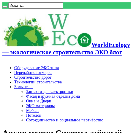
WorldEcology
— экологическое строительство ЭКО блог
Оборудование ЭКО типа
Переработка отходов
Строительство дорог
Технологии строительства
Больше …
Запчасти для электроники
Фасад наружная отделка дома
Окна и Двери
ЭКО материалы
Мебель
Потолок
Сотрудничество и социальное партнёрство
Архив меток:
Система «тёплый