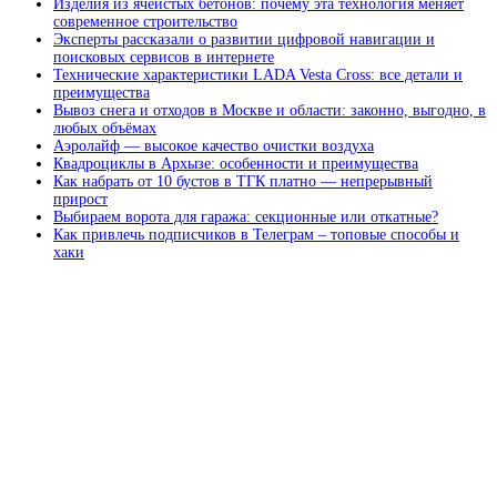
Изделия из ячеистых бетонов: почему эта технология меняет
современное строительство
Эксперты рассказали о развитии цифровой навигации и
поисковых сервисов в интернете
Технические характеристики LADA Vesta Cross: все детали и
преимущества
Вывоз снега и отходов в Москве и области: законно, выгодно, в
любых объёмах
Аэролайф — высокое качество очистки воздуха
Квадроциклы в Архызе: особенности и преимущества
Как набрать от 10 бустов в ТГК платно — непрерывный
прирост
Выбираем ворота для гаража: секционные или откатные?
Как привлечь подписчиков в Телеграм – топовые способы и
хаки