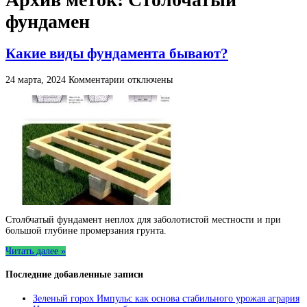
фундамен
Какие виды фундамента бывают?
к
24 марта, 2024
Комментарии
отключены
записи
Какие
виды
фундамента
бывают?
Столбчатый фундамент неплох для заболотистой местности и при
большой глубине промерзания грунта.
Читать далее »
Последние добавленные записи
Зеленый горох Импульс как основа стабильного урожая агрария