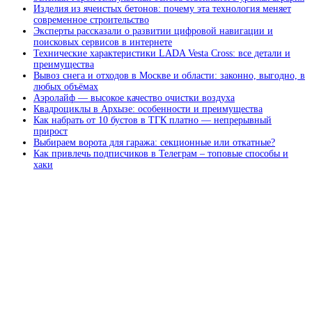
Изделия из ячеистых бетонов: почему эта технология меняет
современное строительство
Эксперты рассказали о развитии цифровой навигации и
поисковых сервисов в интернете
Технические характеристики LADA Vesta Cross: все детали и
преимущества
Вывоз снега и отходов в Москве и области: законно, выгодно, в
любых объёмах
Аэролайф — высокое качество очистки воздуха
Квадроциклы в Архызе: особенности и преимущества
Как набрать от 10 бустов в ТГК платно — непрерывный
прирост
Выбираем ворота для гаража: секционные или откатные?
Как привлечь подписчиков в Телеграм – топовые способы и
хаки