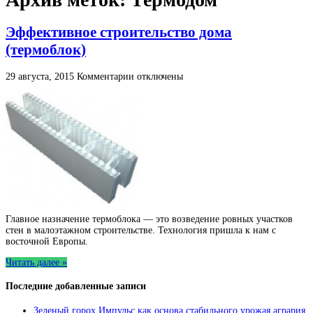
Эффективное строительство дома
(термоблок)
к
29 августа, 2015
Комментарии
отключены
записи
Эффективное
строительство
дома
(термоблок)
Главное назначение термоблока — это возведение ровных участков
стен в малоэтажном строительстве. Технология пришла к нам с
восточной Европы.
Читать далее »
Последние добавленные записи
Зеленый горох Импульс как основа стабильного урожая агрария