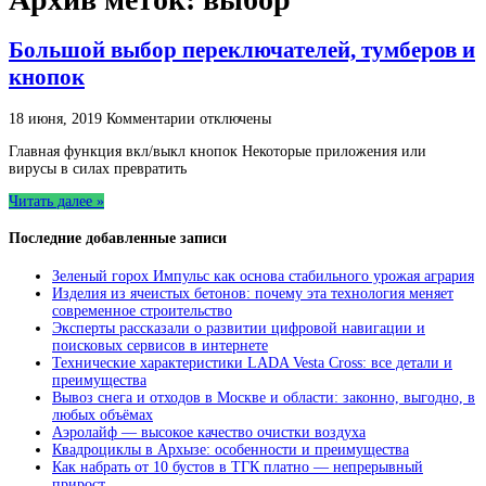
Большой выбор переключателей, тумберов и
кнопок
к
18 июня, 2019
Комментарии
отключены
записи
Главная функция вкл/выкл кнопок Некоторые приложения или
Большой
вирусы в силах превратить
выбор
переключателей,
Читать далее »
тумберов
и
Последние добавленные записи
кнопок
Зеленый горох Импульс как основа стабильного урожая агрария
Изделия из ячеистых бетонов: почему эта технология меняет
современное строительство
Эксперты рассказали о развитии цифровой навигации и
поисковых сервисов в интернете
Технические характеристики LADA Vesta Cross: все детали и
преимущества
Вывоз снега и отходов в Москве и области: законно, выгодно, в
любых объёмах
Аэролайф — высокое качество очистки воздуха
Квадроциклы в Архызе: особенности и преимущества
Как набрать от 10 бустов в ТГК платно — непрерывный
прирост