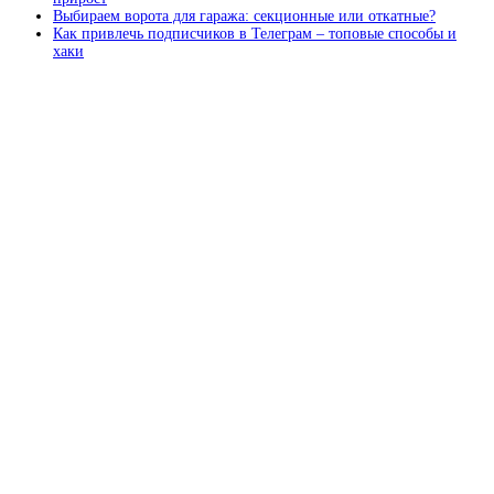
Выбираем ворота для гаража: секционные или откатные?
Как привлечь подписчиков в Телеграм – топовые способы и
хаки