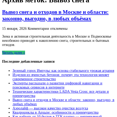
Вывоз снега и отходов в Москве и области:
законно, выгодно, в любых объёмах
к
15 января, 2026
Комментарии
отключены
записи
Зима и активная строительная деятельность в Москве и Подмосковье
Вывоз
неизбежно приводят к накоплению снега, строительных и бытовых
снега
отходов.
и
отходов
Читать далее »
в
Москве
Последние добавленные записи
и
области:
законно,
Зеленый горох Импульс как основа стабильного урожая агрария
выгодно,
Изделия из ячеистых бетонов: почему эта технология меняет
в
современное строительство
любых
Эксперты рассказали о развитии цифровой навигации и
объёмах
поисковых сервисов в интернете
Технические характеристики LADA Vesta Cross: все детали и
преимущества
Вывоз снега и отходов в Москве и области: законно, выгодно, в
любых объёмах
Аэролайф — высокое качество очистки воздуха
Квадроциклы в Архызе: особенности и преимущества
Как набрать от 10 бустов в ТГК платно — непрерывный