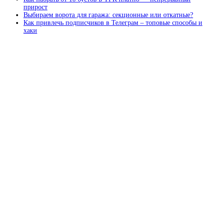
прирост
Выбираем ворота для гаража: секционные или откатные?
Как привлечь подписчиков в Телеграм – топовые способы и
хаки