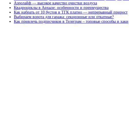
Аэролайф — высокое качество очистки воздуха
Квадроциклы в Архызе: особенности и преимущества
Как набрать от 10 бустов в ТГК платно — непрерывный прирост
Выбираем ворота для гаража: секционные или откатные?
Как привлечь подписчиков в Телеграм – топовые способы и хаки