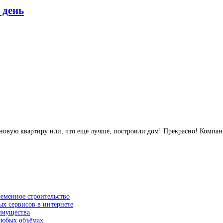
 день
овую квартиру или, что ещё лучше, построили дом! Прекрасно! Компан
ременное строительство
ых сервисов в интернете
еимущества
 любых объёмах