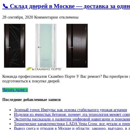
📞 Склад дверей в Москве — доставка за один
к
28 сентября, 2020
Комментарии
отключены
записи
📞
Склад
дверей
в
Москве
—
доставка
за
один
день
Команда профессионалов Скамбио Порте У Вас ремонт? Вы приобрели н
подготовиться к покупке дверей.
Читать далее »
Последние добавленные записи
Зеленый горох Импульс как основа стабильного урожая агрария
Изделия из ячеистых бетонов: почему эта технология меняет сов
Эксперты рассказали о развитии цифровой навигации и поисков
Технические характеристики LADA Vesta Cross: все детали и пр
Вывоз снега и отходов в Москве и области: законно, выгодно, в