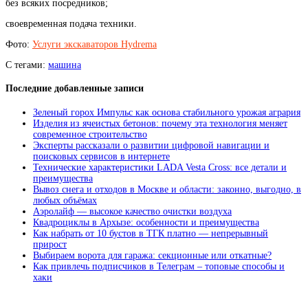
без всяких посредников;
своевременная подача техники.
Фото:
Услуги экскаваторов Hydrema
С тегами:
машина
Последние добавленные записи
Зеленый горох Импульс как основа стабильного урожая агрария
Изделия из ячеистых бетонов: почему эта технология меняет
современное строительство
Эксперты рассказали о развитии цифровой навигации и
поисковых сервисов в интернете
Технические характеристики LADA Vesta Cross: все детали и
преимущества
Вывоз снега и отходов в Москве и области: законно, выгодно, в
любых объёмах
Аэролайф — высокое качество очистки воздуха
Квадроциклы в Архызе: особенности и преимущества
Как набрать от 10 бустов в ТГК платно — непрерывный
прирост
Выбираем ворота для гаража: секционные или откатные?
Как привлечь подписчиков в Телеграм – топовые способы и
хаки