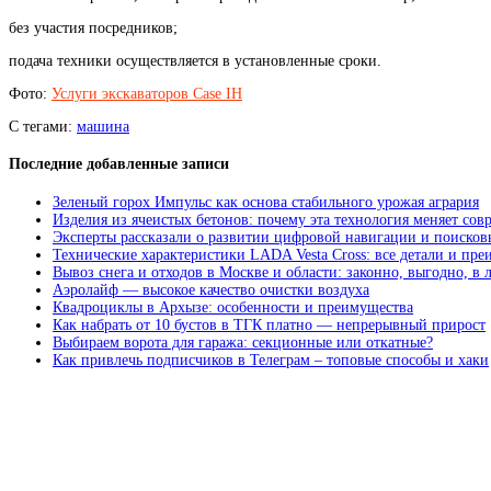
без участия посредников;
подача техники осуществляется в установленные сроки.
Фото:
Услуги экскаваторов Case IH
С тегами:
машина
Последние добавленные записи
Зеленый горох Импульс как основа стабильного урожая агрария
Изделия из ячеистых бетонов: почему эта технология меняет сов
Эксперты рассказали о развитии цифровой навигации и поисков
Технические характеристики LADA Vesta Cross: все детали и пр
Вывоз снега и отходов в Москве и области: законно, выгодно, в
Аэролайф — высокое качество очистки воздуха
Квадроциклы в Архызе: особенности и преимущества
Как набрать от 10 бустов в ТГК платно — непрерывный прирост
Выбираем ворота для гаража: секционные или откатные?
Как привлечь подписчиков в Телеграм – топовые способы и хаки