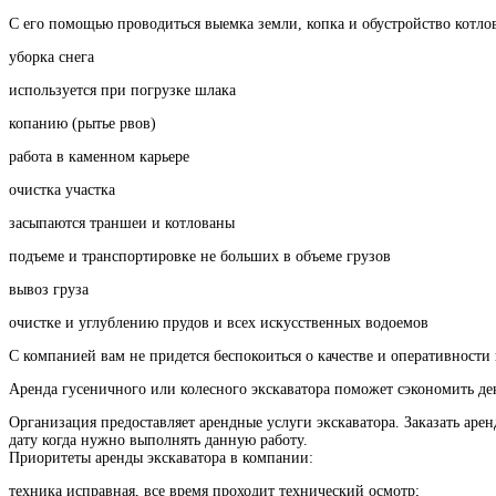
С его помощью проводиться выемка земли, копка и обустройство котло
уборка снега
используется при погрузке шлака
копанию (рытье рвов)
работа в каменном карьере
очистка участка
засыпаются траншеи и котлованы
подъеме и транспортировке не больших в объеме грузов
вывоз груза
очистке и углублению прудов и всех искусственных водоемов
С компанией вам не придется беспокоиться о качестве и оперативности
Аренда гусеничного или колесного экскаватора поможет сэкономить дене
Организация предоставляет арендные услуги экскаватора. Заказать арен
дату когда нужно выполнять данную работу.
Приоритеты аренды экскаватора в компании:
техника исправная, все время проходит технический осмотр;