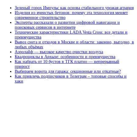
Зеленый горох Импульс как основа стабильного урожая агрария
Изделия из ячеистых бетонов: почему эта технология меняет
современное строительство
Эксперты рассказали о развитии цифровой навигации и
поисковых сервисов в интернете
Технические характеристики LADA Vesta Cross: все детали и
преимущества
Вывоз снега и отходов в Москве и области: законно, выгодно, в
любых объёмах
Аэролайф — высокое качество очистки воздуха
Квадроциклы в Архызе: особенности и преимущества
Как набрать от 10 бустов в ТГК платно — непрерывный
прирост
Выбираем ворота для гаража: секционные или откатные?
Как привлечь подписчиков в Телеграм – топовые способы и
хаки