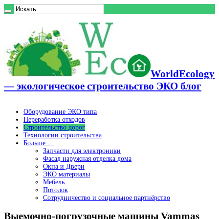
WorldEcology
— экологическое строительство ЭКО блог
Оборудование ЭКО типа
Переработка отходов
Строительство дорог
Технологии строительства
Больше …
Запчасти для электроники
Фасад наружная отделка дома
Окна и Двери
ЭКО материалы
Мебель
Потолок
Сотрудничество и социальное партнёрство
Выемочно-погрузочные машины Vammas