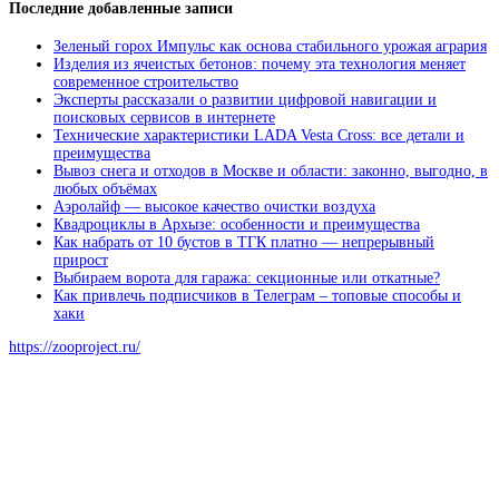
Последние добавленные записи
Зеленый горох Импульс как основа стабильного урожая агрария
Изделия из ячеистых бетонов: почему эта технология меняет
современное строительство
Эксперты рассказали о развитии цифровой навигации и
поисковых сервисов в интернете
Технические характеристики LADA Vesta Cross: все детали и
преимущества
Вывоз снега и отходов в Москве и области: законно, выгодно, в
любых объёмах
Аэролайф — высокое качество очистки воздуха
Квадроциклы в Архызе: особенности и преимущества
Как набрать от 10 бустов в ТГК платно — непрерывный
прирост
Выбираем ворота для гаража: секционные или откатные?
Как привлечь подписчиков в Телеграм – топовые способы и
хаки
https://zooproject.ru/