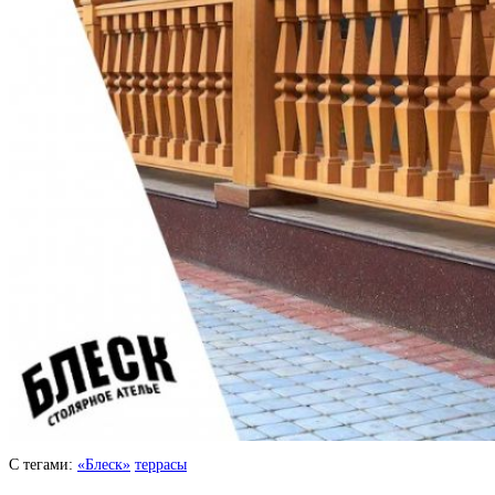
С тегами:
«Блеск»
террасы