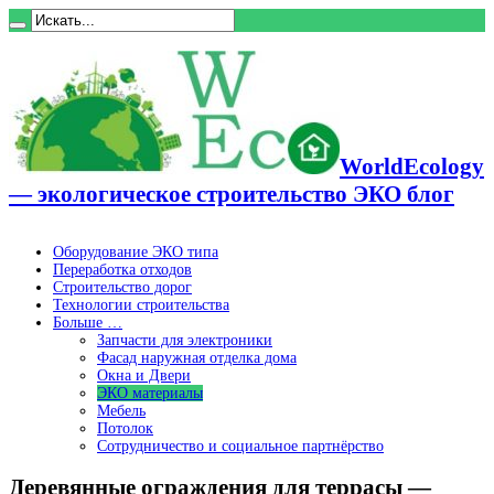
WorldEcology
— экологическое строительство ЭКО блог
Оборудование ЭКО типа
Переработка отходов
Строительство дорог
Технологии строительства
Больше …
Запчасти для электроники
Фасад наружная отделка дома
Окна и Двери
ЭКО материалы
Мебель
Потолок
Сотрудничество и социальное партнёрство
Деревянные ограждения для террасы —