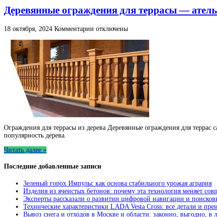
Деревянные ограждения для террасы — атель
к
18 октября, 2024
Комментарии
отключены
записи
Деревянные
ограждения
для
террасы
—
ателье
«Блеск»
Ограждения для террасы из дерева Деревянные ограждения для террас 
популярность дерева.
Читать далее »
Последние добавленные записи
Зеленый горох Импульс как основа стабильного урожая агрария
Изделия из ячеистых бетонов: почему эта технология меняет сов
Эксперты рассказали о развитии цифровой навигации и поисков
Технические характеристики LADA Vesta Cross: все детали и пр
Вывоз снега и отходов в Москве и области: законно, выгодно, в