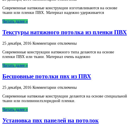
записи
Современные натяжные конструкции изготавливаются на основе
Натяжные
ткани или пленки ПВХ. Материал надежно удерживается
потолки
импортные
Читать далее »
—
тканевые,
Текстуры натяжного потолка из пленки ПВХ
матовые
к
25 декабря, 2016
Комментарии
отключены
записи
Современные конструкции натяжного типа делаются на основе
Текстуры
пленки ПВХ или ткани. Материал очень надежно
натяжного
потолка
Читать далее »
из
пленки
Бесшовные потолки пвх из ПВХ
ПВХ
к
25 декабря, 2016
Комментарии
отключены
записи
Современные натяжные конструкции делаются на основе специальной
Бесшовные
ткани или поливинилхлоридной пленки.
потолки
пвх
Читать далее »
из
ПВХ
Установка пвх панелей на потолок