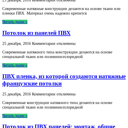
25 декабря, 2016
Комментарии
отключены
записи
Современные натяжные конструкции делаются на основе ткани или
Бесшовные
пленки ПВХ. Материал очень надежно крепится
потолки
пвх
Читать далее »
—
тканевые,
Потолок из панелей ПВХ
матовые
к
25 декабря, 2016
Комментарии
отключены
записи
Современные натяжного типа конструкции делаются на основе
Потолок
специальной ткани или поливинилхлоридной
из
панелей
Читать далее »
ПВХ
ПВХ пленка, из которой создаются натяжные
французские потолки
к
25 декабря, 2016
Комментарии
отключены
записи
Современные конструкции натяжного типа делаются на основе
ПВХ
специальной ткани или поливинилхлоридной
пленка,
из
Читать далее »
которой
создаются
Потолок из ПВХ панелей: монтаж, общие
натяжные