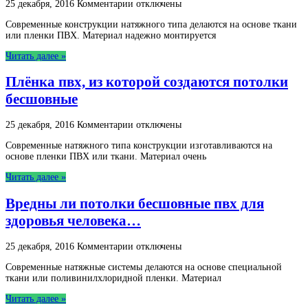
к
25 декабря, 2016
Комментарии
отключены
записи
Современные конструкции натяжного типа делаются на основе ткани
Установка
или пленки ПВХ. Материал надежно монтируется
пвх
панелей
Читать далее »
на
потолок
Плёнка пвх, из которой создаются потолки
бесшовные
к
25 декабря, 2016
Комментарии
отключены
записи
Современные натяжного типа конструкции изготавливаются на
Плёнка
основе пленки ПВХ или ткани. Материал очень
пвх,
из
Читать далее »
которой
создаются
Вредны ли потолки бесшовные пвх для
потолки
бесшовные
здоровья человека…
к
25 декабря, 2016
Комментарии
отключены
записи
Современные натяжные системы делаются на основе специальной
Вредны
ткани или поливинилхлоридной пленки. Материал
ли
потолки
Читать далее »
бесшовные