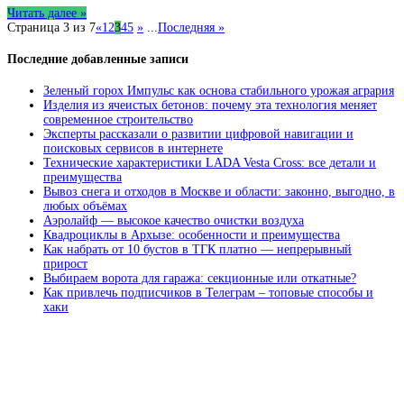
глянцевые
Читать далее »
французские
Страница 3 из 7
«
1
2
3
4
5
»
...
Последняя »
натяжные
потолки
Последние добавленные записи
Зеленый горох Импульс как основа стабильного урожая агрария
Изделия из ячеистых бетонов: почему эта технология меняет
современное строительство
Эксперты рассказали о развитии цифровой навигации и
поисковых сервисов в интернете
Технические характеристики LADA Vesta Cross: все детали и
преимущества
Вывоз снега и отходов в Москве и области: законно, выгодно, в
любых объёмах
Аэролайф — высокое качество очистки воздуха
Квадроциклы в Архызе: особенности и преимущества
Как набрать от 10 бустов в ТГК платно — непрерывный
прирост
Выбираем ворота для гаража: секционные или откатные?
Как привлечь подписчиков в Телеграм – топовые способы и
хаки