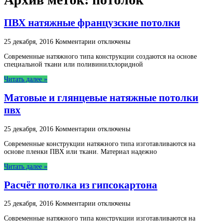
ПВХ натяжные французские потолки
к
25 декабря, 2016
Комментарии
отключены
записи
Современные натяжного типа конструкции создаются на основе
ПВХ
специальной ткани или поливинилхлоридной
натяжные
французские
Читать далее »
потолки
Матовые и глянцевые натяжные потолки
пвх
к
25 декабря, 2016
Комментарии
отключены
записи
Современные конструкции натяжного типа изготавливаются на
Матовые
основе пленки ПВХ или ткани. Материал надежно
и
глянцевые
Читать далее »
натяжные
потолки
Расчёт потолка из гипсокартона
пвх
к
25 декабря, 2016
Комментарии
отключены
записи
Современные натяжного типа конструкции изготавливаются на
Расчёт