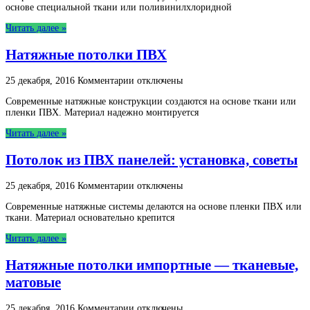
основе специальной ткани или поливинилхлоридной
потолка
из
Читать далее »
гипсокартона
Натяжные потолки ПВХ
к
25 декабря, 2016
Комментарии
отключены
записи
Современные натяжные конструкции создаются на основе ткани или
Натяжные
пленки ПВХ. Материал надежно монтируется
потолки
ПВХ
Читать далее »
Потолок из ПВХ панелей: установка, советы
к
25 декабря, 2016
Комментарии
отключены
записи
Современные натяжные системы делаются на основе пленки ПВХ или
Потолок
ткани. Материал основательно крепится
из
ПВХ
Читать далее »
панелей:
установка,
Натяжные потолки импортные — тканевые,
советы
матовые
к
25 декабря, 2016
Комментарии
отключены