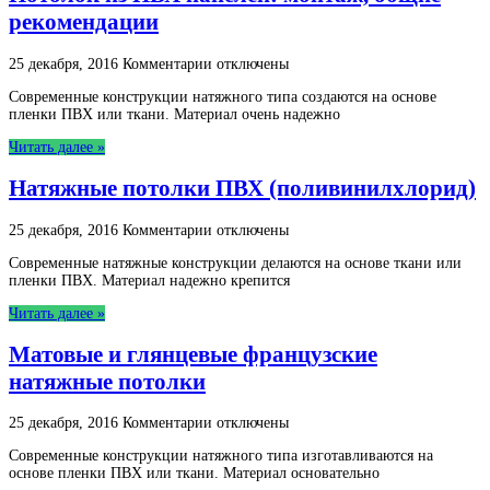
французские
рекомендации
потолки
к
25 декабря, 2016
Комментарии
отключены
записи
Современные конструкции натяжного типа создаются на основе
Потолок
пленки ПВХ или ткани. Материал очень надежно
из
ПВХ
Читать далее »
панелей:
монтаж,
Натяжные потолки ПВХ (поливинилхлорид)
общие
рекомендации
к
25 декабря, 2016
Комментарии
отключены
записи
Современные натяжные конструкции делаются на основе ткани или
Натяжные
пленки ПВХ. Материал надежно крепится
потолки
ПВХ
Читать далее »
(поливинилхлорид)
Матовые и глянцевые французские
натяжные потолки
к
25 декабря, 2016
Комментарии
отключены
записи
Современные конструкции натяжного типа изготавливаются на
Матовые
основе пленки ПВХ или ткани. Материал основательно
и