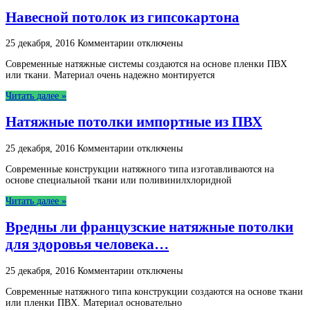
пвх
Навесной потолок из гипсокартона
для
здоровья
человека…
к
25 декабря, 2016
Комментарии
отключены
записи
Современные натяжные системы создаются на основе пленки ПВХ
Навесной
или ткани. Материал очень надежно монтируется
потолок
из
Читать далее »
гипсокартона
Натяжные потолки импортные из ПВХ
к
25 декабря, 2016
Комментарии
отключены
записи
Современные конструкции натяжного типа изготавливаются на
Натяжные
основе специальной ткани или поливинилхлоридной
потолки
импортные
Читать далее »
из
ПВХ
Вредны ли французские натяжные потолки
для здоровья человека…
к
25 декабря, 2016
Комментарии
отключены
записи
Современные натяжного типа конструкции создаются на основе ткани
Вредны
или пленки ПВХ. Материал основательно
ли