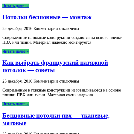
французские
Читать далее »
натяжные
потолки
Потолки бесшовные — монтаж
для
здоровья
человека…
к
25 декабря, 2016
Комментарии
отключены
записи
Современные натяжные конструкции создаются на основе пленки
Потолки
ПВХ или ткани. Материал надежно монтируется
бесшовные
—
Читать далее »
монтаж
Как выбрать французский натяжной
потолок — советы
к
25 декабря, 2016
Комментарии
отключены
записи
Современные натяжные конструкции изготавливаются на основе
Как
пленки ПВХ или ткани. Материал очень надежно
выбрать
французский
Читать далее »
натяжной
потолок
Бесшовные потолки пвх — тканевые,
—
советы
матовые
к